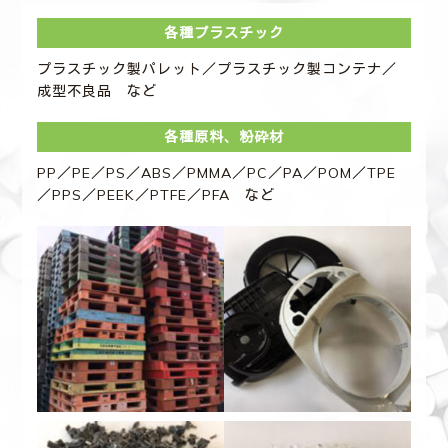
各種プラスチック
プラスチック製パレット／プラスチック製コンテナ／
成型不良品 など
各種原料、粉砕材
PP／PE／PS／ABS／PMMA／PC／PA／POM／TPE
／PPS／PEEK／PTFE／PFA など